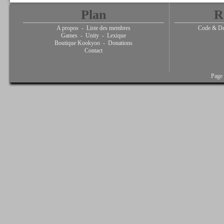
Plan
R
A propos
-
Liste des membres
Code & De
Games
-
Unity
-
Lexique
Boutique Kookyoo
-
Donations
Contact
Page 