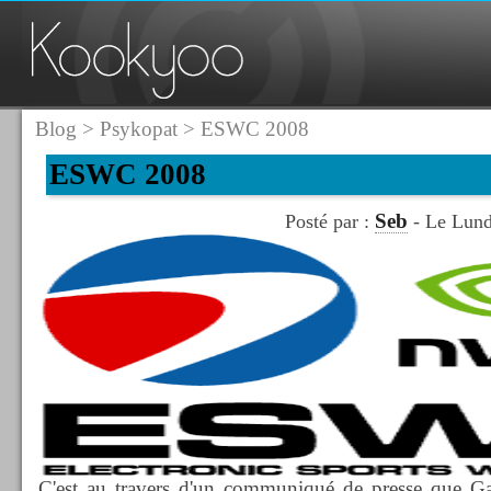
Blog
>
Psykopat
> ESWC 2008
ESWC 2008
Seb
Posté par :
- Le Lund
C'est au travers d'un communiqué de presse que Ga