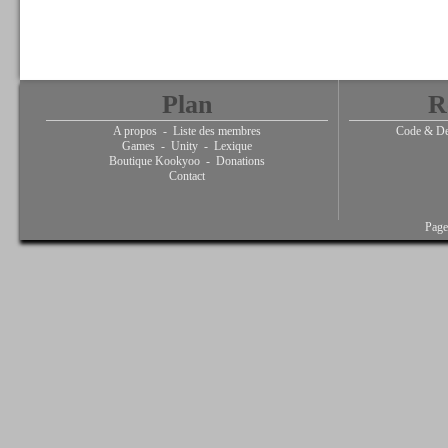
Plan
R
A propos
-
Liste des membres
Code & De
Games
-
Unity
-
Lexique
Boutique Kookyoo
-
Donations
Contact
Page