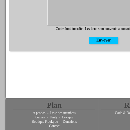
Codes html interdits. Les liens sont convertis automat
Plan
R
A propos
-
Liste des membres
Code & De
Games
-
Unity
-
Lexique
Boutique Kookyoo
-
Donations
Contact