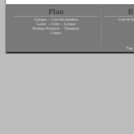
Plan
R
A propos
-
Liste des membres
Code & De
Games
-
Unity
-
Lexique
Boutique Kookyoo
-
Donations
Contact
Page 