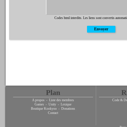
Codes html interdits. Les liens sont convertis automat
Plan
R
A propos
-
Liste des membres
Code & De
Games
-
Unity
-
Lexique
Boutique Kookyoo
-
Donations
Contact