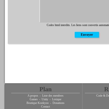
Codes html interdits. Les liens sont convertis automat
Plan
R
A propos
-
Liste des membres
Code & De
Games
-
Unity
-
Lexique
Boutique Kookyoo
-
Donations
Contact