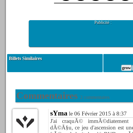
Publicité :
Billets Similaires
grow
Commentaires
2 commentaires
sYma
le 06 Février 2015 à 8:37
J'ai craquÃ© immÃ©diatement p
dÃ©Ã§u, ce jeu d'ascension est une 