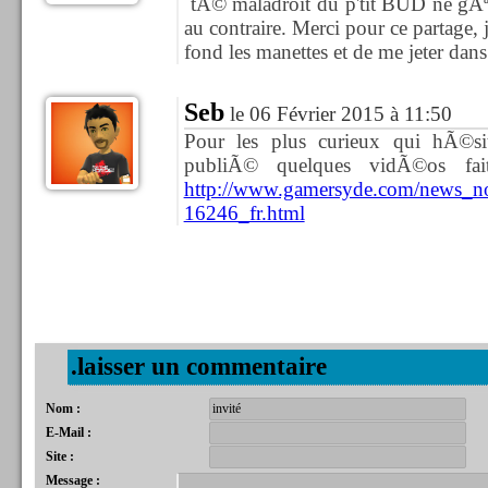
´tÃ© maladroit du p'tit BUD ne gÃ
au contraire. Merci pour ce partage, j
fond les manettes et de me jeter dans
Seb
le 06 Février 2015 à 11:50
Pour les plus curieux qui hÃ©si
publiÃ© quelques vidÃ©os fa
http://www.gamersyde.com/news_
16246_fr.html
.laisser un commentaire
Nom :
E-Mail :
Site :
Message :