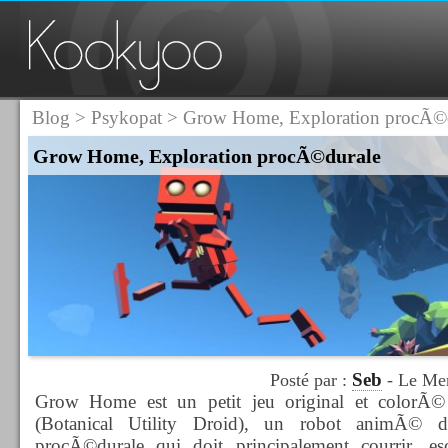
Blog
>
Psykopat
> Grow Home, Exploration procÃ©
Grow Home, Exploration procÃ©durale
Seb
Posté par :
- Le Mer
Grow Home est un petit jeu original et colorÃ
(Botanical Utility Droid), un robot animÃ© d
procÃ©durale qui doit principalement courrir, es