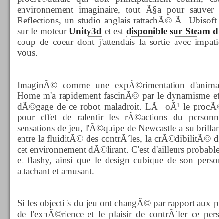
environnement imaginaire, tout Ã§a pour sauver
Reflections, un studio anglais rattachÃ© Ã Ubisoft 
sur le moteur
Unity3d
et est
disponible sur Steam 
coup de coeur dont j'attendais la sortie avec impat
vous.
ImaginÃ© comme une expÃ©rimentation d'anima
Home m'a rapidement fascinÃ© par le dynamisme et
dÃ©gage de ce robot maladroit. LÃ oÃ¹ le pro
pour effet de ralentir les rÃ©actions du person
sensations de jeu, l'Ã©quipe de Newcastle a su brill
entre la fluiditÃ© des contrÃ´les, la crÃ©dibilitÃ© d
cet environnement dÃ©lirant. C'est d'ailleurs probabl
et flashy, ainsi que le design cubique de son per
attachant et amusant.
Si les objectifs du jeu ont changÃ© par rapport aux p
de l'expÃ©rience et le plaisir de contrÃ´ler ce per