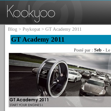
Blog
>
Psykopat
> GT Academy 2011
GT Academy 2011
Seb
Posté par :
- Le