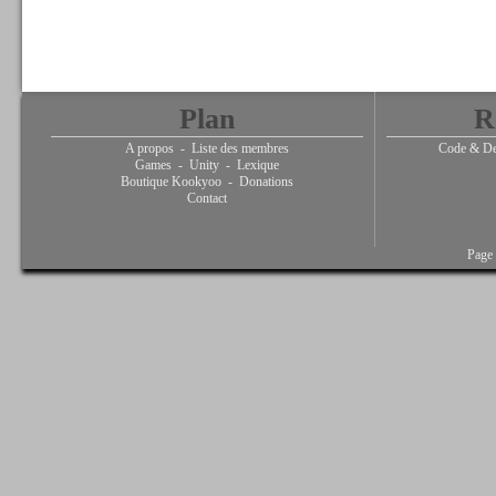
Plan
R
A propos
-
Liste des membres
Code & De
Games
-
Unity
-
Lexique
Boutique Kookyoo
-
Donations
Contact
Page 