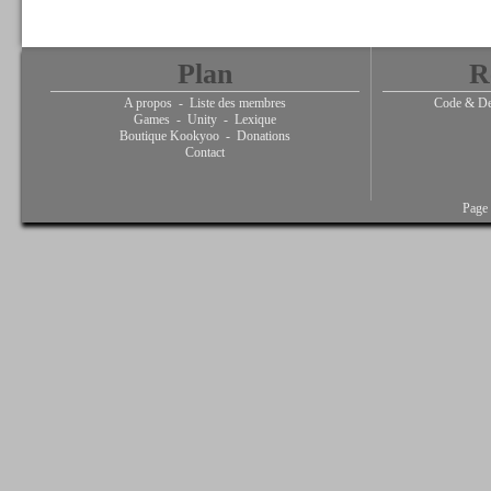
Plan
R
A propos
-
Liste des membres
Code & De
Games
-
Unity
-
Lexique
Boutique Kookyoo
-
Donations
Contact
Page 