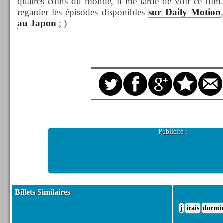
quatres coins du monde, il me tarde de voir ce film
regarder les épisodes disponibles
sur Daily Motion
au Japon
; )
Publicité :
Billets Similaires
j
irais
dormi