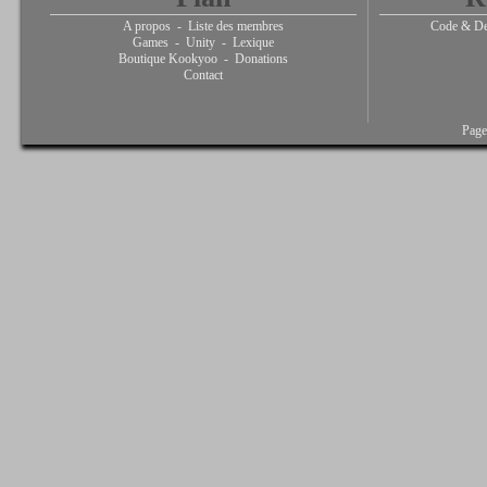
A propos
-
Liste des membres
Code & De
Games
-
Unity
-
Lexique
Boutique Kookyoo
-
Donations
Contact
Page