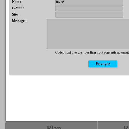
Nom :
E-Mail :
Site :
Message :
Codes html interdits. Les liens sont convertis automat
Plan
R