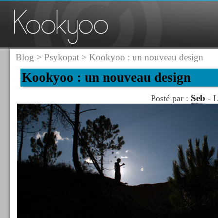
Blog
>
Psykopat
> Kookyoo : un nouveau design
Kookyoo : un nouveau design
Seb
Posté par :
- L