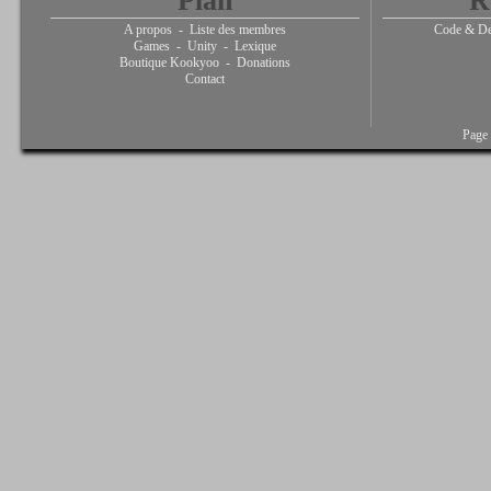
Plan
R
A propos
-
Liste des membres
Code & De
Games
-
Unity
-
Lexique
Boutique Kookyoo
-
Donations
Contact
Page 