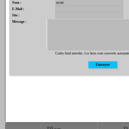
Nom :
E-Mail :
Site :
Message :
Codes html interdits. Les liens sont convertis automat