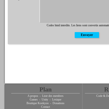
Codes html interdits. Les liens sont convertis automat
Plan
R
A propos
-
Liste des membres
Code & De
Games
-
Unity
-
Lexique
Boutique Kookyoo
-
Donations
Contact