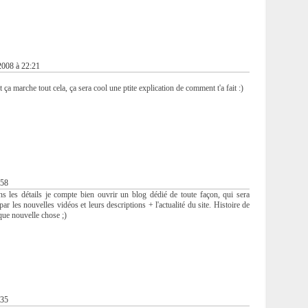
 2008 à 22:21
ça marche tout cela, ça sera cool une ptite explication de comment t'a fait :)
:58
ns les détails je compte bien ouvrir un blog dédié de toute façon, qui sera
r les nouvelles vidéos et leurs descriptions + l'actualité du site. Histoire de
que nouvelle chose ;)
:35