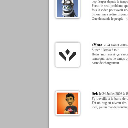
hep. Super depuis le temps,
Perso le seul probleme que
fois la video pour avoir une
Sinon rien a redire Ergono
Que demande le peuple-->E
sYma
le 24 Juillet 2008
Super ! Bravo à toi !
Hélas moi aussi ça sacca
remarque, avec le temps qu
barre de chargement.
Seb
le 24 Juillet 2008 à 1
J'y travaille à la barre d
J'ai un bug au niveau des 
idée, j'ai un mal de tronche