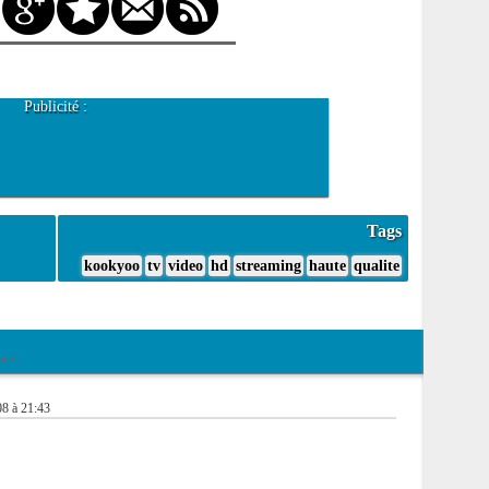
Publicité :
Tags
kookyoo
tv
video
hd
streaming
haute
qualite
ires
08 à 21:43