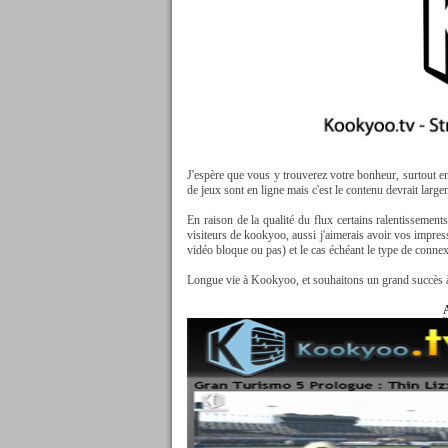
J'espère que vous y trouverez votre bonheur, surtout en 
de jeux sont en ligne mais c'est le contenu devrait largem
En raison de la qualité du flux certains ralentissement
visiteurs de kookyoo, aussi j'aimerais avoir vos impres
vidéo bloque ou pas) et le cas échéant le type de conne
Longue vie à Kookyoo, et souhaitons un grand succès 