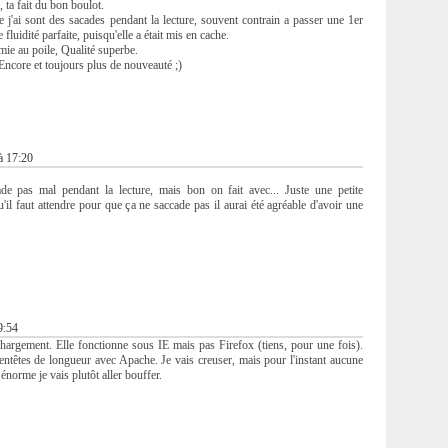
 ta fait du bon boulot.
 j'ai sont des sacades pendant la lecture, souvent contrain a passer une 1er
 fluidité parfaite, puisqu'elle a était mis en cache.
mie au poile, Qualité superbe.
ncore et toujours plus de nouveauté ;)
 à 17:20
de pas mal pendant la lecture, mais bon on fait avec... Juste une petite
'il faut attendre pour que ça ne saccade pas il aurai été agréable d'avoir une
9:54
e chargement. Elle fonctionne sous IE mais pas Firefox (tiens, pour une fois).
entêtes de longueur avec Apache. Je vais creuser, mais pour l'instant aucune
 énorme je vais plutôt aller bouffer.