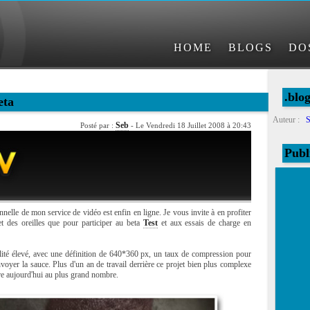
HOME
BLOGS
DO
.blo
eta
Auteur :
S
Seb
Posté par :
- Le Vendredi 18 Juillet 2008 à 20:43
Publ
elle de mon service de vidéo est enfin en ligne. Je vous invite à en profiter
et des oreilles que pour participer au beta
Test
et aux essais de charge en
lité élevé, avec une définition de 640*360 px, un taux de compression pour
voyer la sauce. Plus d'un an de travail derrière ce projet bien plus complexe
uvre aujourd'hui au plus grand nombre.