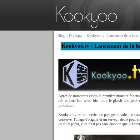
Blog
>
Psykopat
> Kookyoo.tv : Lancement de la beta
Kookyoo.tv : Lancement de la b
Après de nombreux essais la première mouture fonctionn
dès aujourd'hui, aussi bien pour le plaisir des yeux 
production.
Kookyoo.tv est un service de partage de vidéo en qua
conserver l'image d'origine et un serveur dédié pour en
qu'il n'y parait, et ce n'est pas sans émotion que je l'o