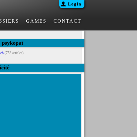
Login
SSIERS
GAMES
CONTACT
g psykopat
eb
(753 articles)
icité