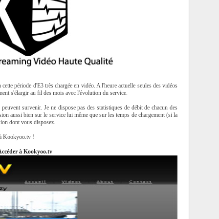
cette période d'E3 très chargée en vidéo. A l'heure actuelle seules des vidéos
ent s'élargir au fil des mois avec l'évolution du service.
s peuvent survenir. Je ne dispose pas des statistiques de débit de chacun des
sion aussi bien sur le service lui même que sur les temps de chargement (si la
xion dont vous disposez.
à Kookyoo.tv !
Accéder à Kookyoo.tv