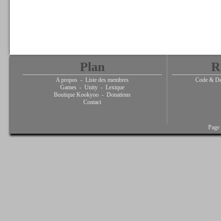
Plan
R
A propos
-
Liste des membres
Code & De
Games
-
Unity
-
Lexique
Boutique Kookyoo
-
Donations
Contact
Page 