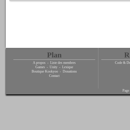
Plan
R
A propos
-
Liste des membres
Code & De
Games
-
Unity
-
Lexique
Boutique Kookyoo
-
Donations
Contact
Page 