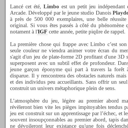
Lancé cet été,
Limbo
est un petit jeu indépendant
Arcade. Développé par le jeune studio Danois
Playd
à près de 500 000 exemplaires, une belle réussite
original. Si vous êtes passés à côté du phénomène q
notament à l'
IGF
cette année, petite piqûre de rappel.
La première chose qui frappe avec Limbo c’est son
seule couleur ne viendra animer votre écran du menu
s'agit d'un jeu de plate-forme 2D profitant d'une 3D 
superposent avec un subtil effet de profondeur. Da
jeune garçon éponyme qui part à travers la forêt 
disparue. Il y rencontrera des obstacles naturels mais
et des individus peu accueillants. Sans offrir un seul
construit un univers métaphorique plein de sens.
L’atmosphère du jeu, légère au premier abord ma
révèleront bien vite les pièges impitoyables tendus 
jeu est construit sur un apprentissage par l’échec, et l
souvent insoupçonnables au premier abord, tapis dan
ne dévoileront leur existance qu'une fois déclenché