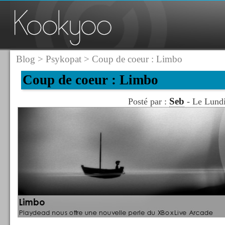
Blog
>
Psykopat
> Coup de coeur : Limbo
Coup de coeur : Limbo
Seb
Posté par :
- Le Lundi