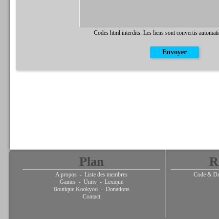
Codes html interdits. Les liens sont convertis automat
Plan
R
A propos
-
Liste des membres
Code & De
Games
-
Unity
-
Lexique
Boutique Kookyoo
-
Donations
Contact