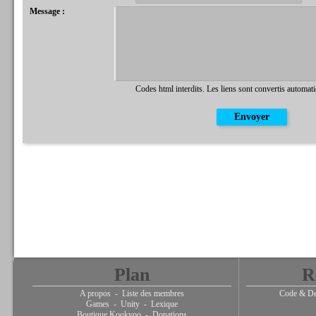
Message :
Codes html interdits. Les liens sont convertis automat
Plan
R
A propos
-
Liste des membres
Code & De
Games
-
Unity
-
Lexique
Boutique Kookyoo
-
Donations