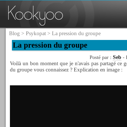
Blog
>
Psykopat
> La pression du groupe
La pression du groupe
Seb
Posté par :
- 
Voilà un bon moment que je n'avais pas partagé ce g
du groupe vous connaissez ? Explication en image :