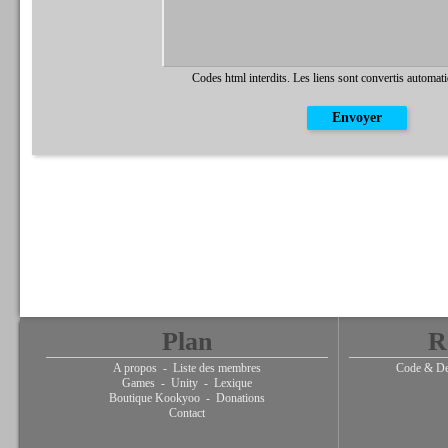
Codes html interdits. Les liens sont convertis automat
Plan
R
A propos
-
Liste des membres
Code & De
Games
-
Unity
-
Lexique
Boutique Kookyoo
-
Donations
Contact