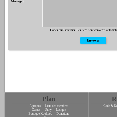
Message :
Codes html interdits. Les liens sont convertis automat
Plan
R
A propos
-
Liste des membres
Code & De
Games
-
Unity
-
Lexique
Boutique Kookyoo
-
Donations