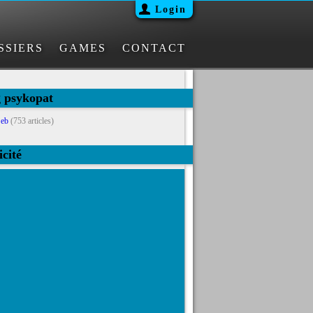
Login
SSIERS
GAMES
CONTACT
g psykopat
eb
(753 articles)
icité