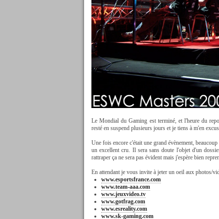
Le Mondial du Gaming est terminé, et l'heure du rep
resté en suspend plusieurs jours et je tiens à m'en excu
Une fois encore c'était une grand évènement, beaucoup
un excellent cru. Il sera sans doute l'objet d'un dos
rattraper ça ne sera pas évident mais j'espère bien repr
En attendant je vous invite à jeter un oeil aux photos/vi
www.esportsfrance.com
www.team-aaa.com
www.jeuxvideo.tv
www.gotfrag.com
www.esreality.com
www.sk-gaming.com