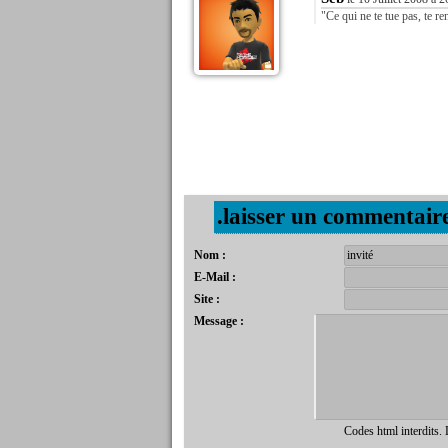
"Ce qui ne te tue pas, te re
.laisser un commentair
Nom :
E-Mail :
Site :
Message :
Codes html interdits.