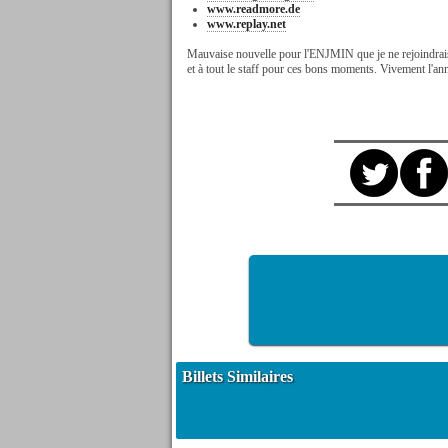
www.readmore.de
www.replay.net
Mauvaise nouvelle pour l'ENJMIN que je ne rejoindrais 
et à tout le staff pour ces bons moments. Vivement l'an
Billets Similaires