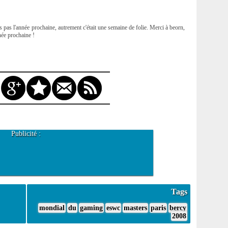
pas l'année prochaine, autrement c'était une semaine de folie. Merci à beorn,
née prochaine !
Publicité :
Tags
mondial
du
gaming
eswc
masters
paris
bercy
2008