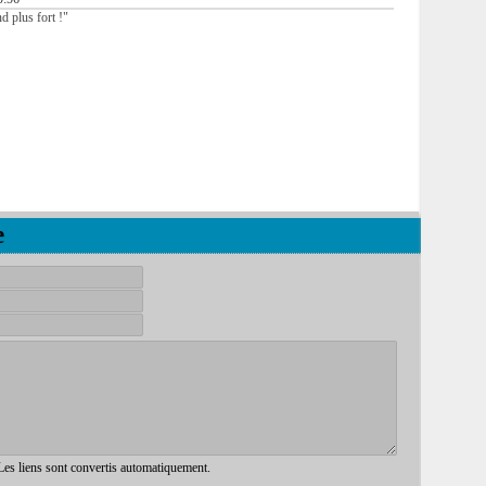
nd plus fort !"
e
 Les liens sont convertis automatiquement.