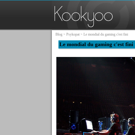
Blog
>
Psykopat
> Le mondial du gaming c'est fini
Le mondial du gaming c'est fini