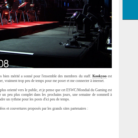
os bien mérité a sonné pour l'ensemble des membres du staff.
Kookyoo
est
ser, vraiment trop peu de temps pour me poser et me connecter à internet.
 plus orienté vers le public, et je pense que cet ESWC/Mondial du Gaming est
sier un peu plus complet dans les prochains jours, une semaine de sommeil à
endre un rythme pour les posts d'ici peu de temps.
déos et couvertures proposés par les grands sites partenaires :