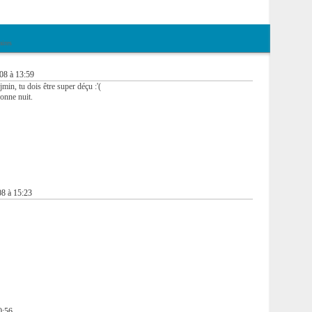
ires
008 à 13:59
n, tu dois être super déçu :'(
onne nuit.
08 à 15:23
0:56