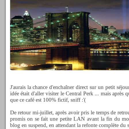
J'aurais la chance d'enchaîner direct sur un petit sé
idée était d'aller visiter le Central Perk ... mais après 
que ce café est 100% fictif, sniff :'(
De retour mi-juillet, après avoir pris le temps de ret
promis on se fait une petite LAN avant la fin du mois
blog en suspend, en attendant la refonte complète du s