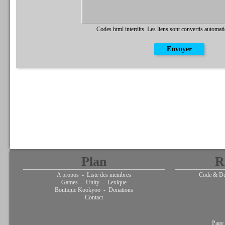
Codes html interdits. Les liens sont convertis automat
Plan
R
A propos
-
Liste des membres
Code & De
Games
-
Unity
-
Lexique
Boutique Kookyoo
-
Donations
Contact
Page 