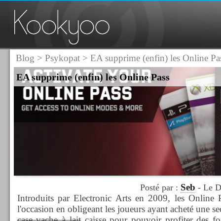
Blog
>
Psykopat
> EA supprime (enfin) les Online Pa
EA supprime (enfin) les Online Pass
Seb
Posté par :
- Le D
Introduits par Electronic Arts en 2009, les Online 
l'occasion en obligeant les joueurs ayant acheté une s
case
vache à lait
caisse pour pouvoir profiter des fo