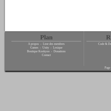
Plan
R
A propos
-
Liste des membres
Code & De
Games
-
Unity
-
Lexique
Boutique Kookyoo
-
Donations
Contact
Page 