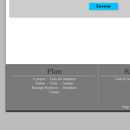
Plan
R
A propos
-
Liste des membres
Code & De
Games
-
Unity
-
Lexique
Boutique Kookyoo
-
Donations
Contact
Page 