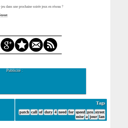
 jeu dans une prochaine soirée jeux en réseau ?
treet
Publicité :
Tags
patch
call
of
duty
4
need
for
speed
pro
street
mise
a
jour
lan