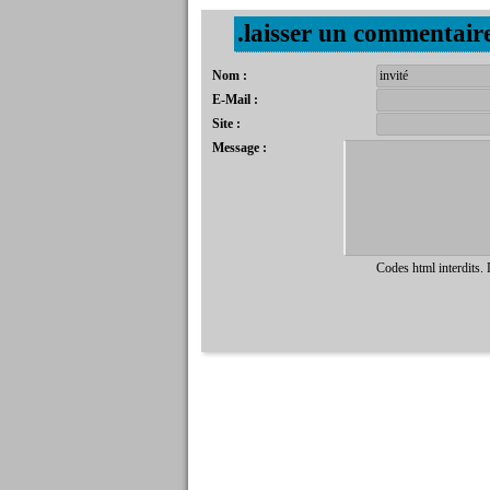
.laisser un commentair
Nom :
E-Mail :
Site :
Message :
Codes html interdits.