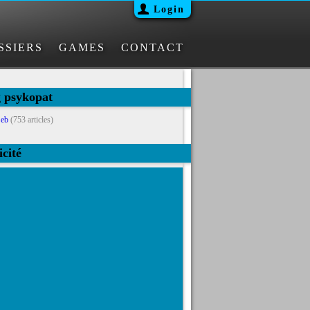
Login
SSIERS
GAMES
CONTACT
g psykopat
eb
(753 articles)
icité