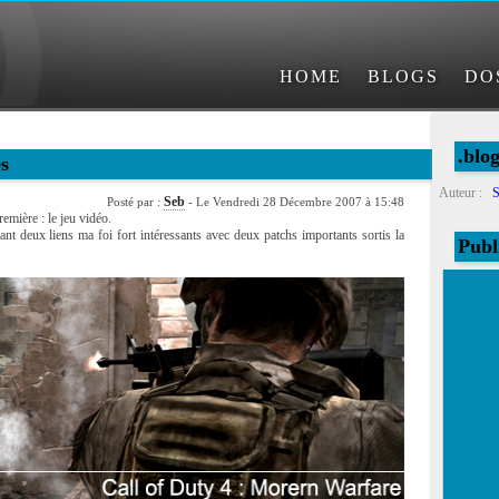
HOME
BLOGS
DO
.blo
s
Auteur :
S
Seb
Posté par :
- Le Vendredi 28 Décembre 2007 à 15:48
emière : le jeu vidéo.
nt deux liens ma foi fort intéressants avec deux patchs importants sortis la
Publ