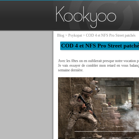
Blog
>
Psykopat
> COD 4 et NFS Pro Street patchés
COD 4 et NFS Pro Street patché
Avec les fêtes on en oublierait presque notre vocation pr
Je vais essayer de combler mon retard en vous balança
semaine dernière.