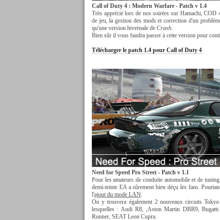
Call of Duty 4 : Modern Warfare - Patch v 1.4
Très apprécié lors de nos soirées sur Hamachi, COD 4 r
de jeu, la gestion des mods et correction d'un problème 
qu'une version hivernale de
Crash
.
Bien sûr il vous faudra passer à cette version pour con
Télécharger le patch 1.4 pour Call of Duty 4
Need for Speed Pro Street - Patch v 1.1
Pour les amateurs de conduite automobile et de tuning
demi-teinte EA a sûrement bien déçu les fans. Pourtant,
l'
ajout du mode LAN
.
On y trouvera également 2 nouveaux circuits Toky
lesquelles : Audi R8, ,Aston Martin DBR9, Buga
Runner, SEAT Leon Cupra.