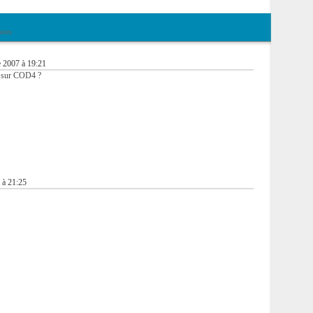
ires
 2007 à 19:21
n sur COD4 ?
 à 21:25