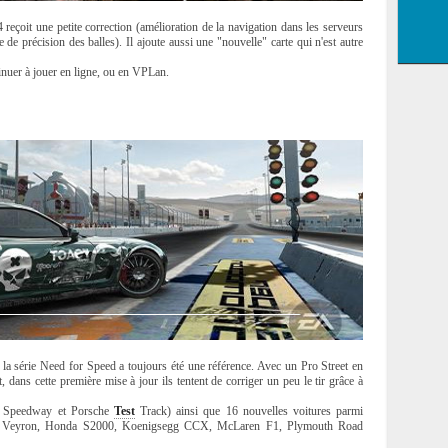
eçoit une petite correction (amélioration de la navigation dans les serveurs
de précision des balles). Il ajoute aussi une "nouvelle" carte qui n'est autre
tinuer à jouer en ligne, ou en VPLan.
 la série Need for Speed a toujours été une référence. Avec un Pro Street en
 dans cette première mise à jour ils tentent de corriger un peu le tir grâce à
o Speedway et Porsche
Test
Track) ainsi que 16 nouvelles voitures parmi
tti Veyron, Honda S2000, Koenigsegg CCX, McLaren F1, Plymouth Road