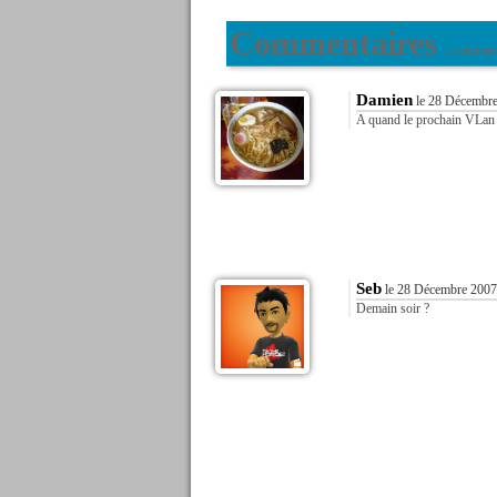
Commentaires
2 commenta
Damien
le 28 Décembre
A quand le prochain VLa
Seb
le 28 Décembre 2007
Demain soir ?