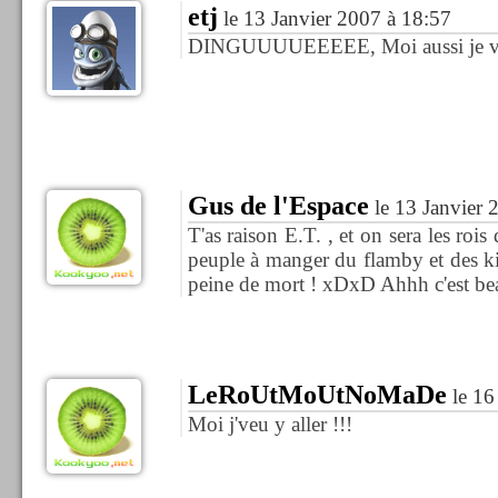
etj
le 13 Janvier 2007 à 18:57
DINGUUUUEEEEE, Moi aussi je ve
Gus de l'Espace
le 13 Janvier 
T'as raison E.T. , et on sera les roi
peuple à manger du flamby et des k
peine de mort ! xDxD Ahhh c'est bea
LeRoUtMoUtNoMaDe
le 16
Moi j'veu y aller !!!