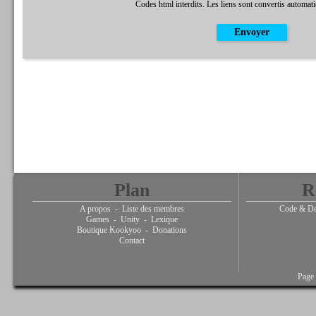
Codes html interdits. Les liens sont convertis automat
Plan
R
A propos
-
Liste des membres
Code & De
Games
-
Unity
-
Lexique
Boutique Kookyoo
-
Donations
Contact
Page 