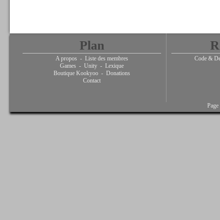
Plan
R
A propos
-
Liste des membres
Code & De
Games
-
Unity
-
Lexique
Boutique Kookyoo
-
Donations
Contact
Page 