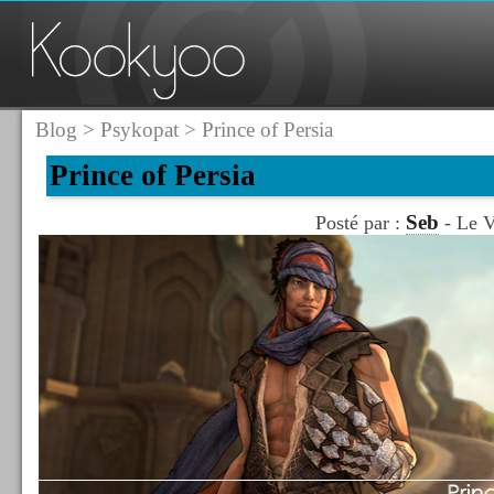
Blog
>
Psykopat
> Prince of Persia
Prince of Persia
Seb
Posté par :
- Le V