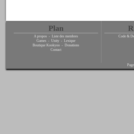
Plan
R
A propos
-
Liste des membres
Code & De
Games
-
Unity
-
Lexique
Boutique Kookyoo
-
Donations
Contact
Page