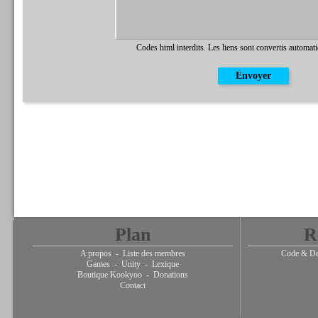
Codes html interdits. Les liens sont convertis automat
Plan
R
A propos
-
Liste des membres
Code & De
Games
-
Unity
-
Lexique
Boutique Kookyoo
-
Donations
Contact