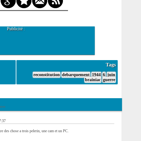
Publicité :
Tags
reconstitution
debarquement
1944
6
juin
brainiac
guerre
ires
7:37
e des chose a trois pelerin, une cam et un PC.