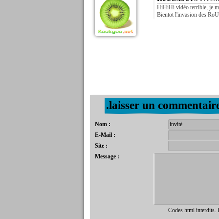
HiHiHi vidéo terrible, je 
Bientot l'invasion des R
.laisser un commentair
Nom :
E-Mail :
Site :
Message :
Codes html interdits.