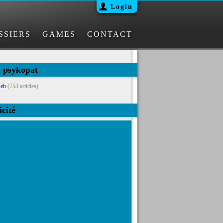
Login
SSIERS
GAMES
CONTACT
g psykopat
eb
(753 articles)
icité