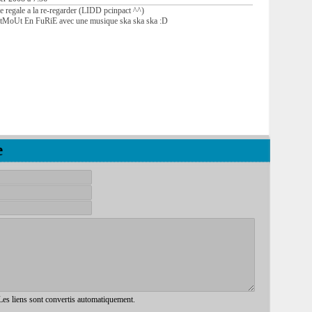
me regale a la re-regarder (LIDD pcinpact ^^)
oUtMoUt En FuRiE avec une musique ska ska ska :D
e
 Les liens sont convertis automatiquement.