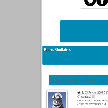
Billets Similaires
Commentaires
4 commenta
etj
le 03 Février 2008 à 1
C"est génial !!!
Comme quoi on peut en fair
Je tire ma revenrance ! :d