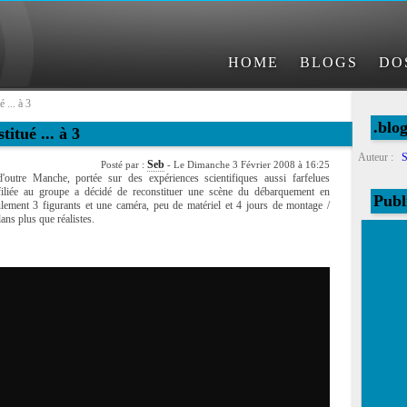
HOME
BLOGS
DO
 ... à 3
.blo
itué ... à 3
Auteur :
S
Seb
Posté par :
- Le Dimanche 3 Février 2008 à 16:25
'outre Manche, portée sur des expériences scientifiques aussi farfelues
ffiliée au groupe a décidé de reconstituer une scène du débarquement en
Publ
ement 3 figurants et une caméra, peu de matériel et 4 jours de montage /
ans plus que réalistes.