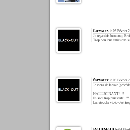
farwarx
le 03 Février 
Je regardais beaucoup Brain
Trop bon leur émissions s
farwarx
le 03 Février 
Je viens de la voir (précéd
HALLUCINANT !!!!
Ils sont trop puissants!!!!!
La retouche vidéo c'est tro
RoUtMoUt
le 04 Févri