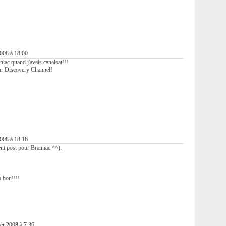
2008 à 18:00
iac quand j'avais canalsat!!!
ur Discovery Channel!
2008 à 18:16
ent post pour Brainiac ^^).
p bon!!!!
er 2008 à 7:36