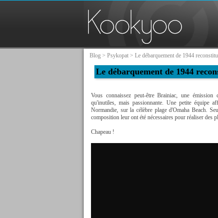
Blog
>
Psykopat
> Le débarquement de 1944 reconstitué
Le débarquement de 1944 reconst
Vous connaissez peut-être Brainiac, une émission d
qu'inutiles, mais passionnante. Une petite équipe a
Normandie, sur la célèbre plage d'Omaha Beach. Seul
composition leur ont été nécessaires pour réaliser des pl
Chapeau !