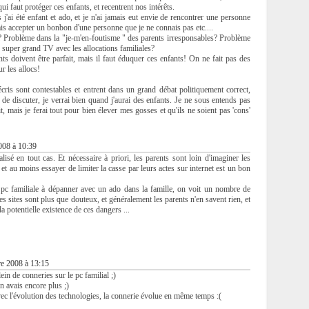
qui faut protéger ces enfants, et recentrent nos intérêts.
 j'ai été enfant et ado, et je n'ai jamais eut envie de rencontrer une personne
mais accepter un bonbon d'une personne que je ne connais pas etc....
? Problème dans la "je-m'en-foutisme " des parents irresponsables? Problème
 super grand TV avec les allocations familiales?
nts doivent être parfait, mais il faut éduquer ces enfants! On ne fait pas des
r les allocs!
ris sont contestables et entrent dans un grand débat politiquement correct,
 de discuter, je verrai bien quand j'aurai des enfants. Je ne sous entends pas
it, mais je ferai tout pour bien élever mes gosses et qu'ils ne soient pas 'cons'
08 à 10:39
lisé en tout cas. Et nécessaire à priori, les parents sont loin d'imaginer les
et au moins essayer de limiter la casse par leurs actes sur internet est un bon
pc familiale à dépanner avec un ado dans la famille, on voit un nombre de
les sites sont plus que douteux, et généralement les parents n'en savent rien, et
a potentielle existence de ces dangers ...
e 2008 à 13:15
lein de conneries sur le pc familial ;)
n avais encore plus ;)
vec l'évolution des technologies, la connerie évolue en même temps :(