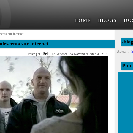
HOME
BLOGS
DO
cents sur internet
.blo
olescents sur internet
Auteur :
S
Seb
Posté par :
- Le Vendredi 28 Novembre 2008 à 08:13
Publ