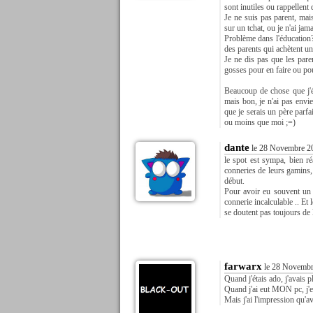
sont inutiles ou rappellent 
Je ne suis pas parent, mais
sur un tchat, ou je n'ai ja
Problème dans l'éducation
des parents qui achètent un
Je ne dis pas que les pare
gosses pour en faire ou pou
Beaucoup de chose que j'éc
mais bon, je n'ai pas envie
que je serais un père parfa
ou moins que moi ;=)
dante
le 28 Novembre 20
le spot est sympa, bien réa
conneries de leurs gamins, 
début.
Pour avoir eu souvent un 
connerie incalculable .. Et 
se doutent pas toujours de l
farwarx
le 28 Novembr
Quand j'étais ado, j'avais p
Quand j'ai eut MON pc, j'e
Mais j'ai l'impression qu'a