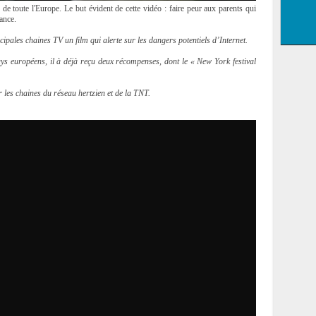
e toute l'Europe. Le but évident de cette vidéo : faire peur aux parents qui
lance.
ncipales chaines TV un film qui alerte sur les dangers potentiels d’Internet.
ys européens, il à déjà reçu deux récompenses, dont le « New York festival
r les chaines du réseau hertzien et de la TNT.