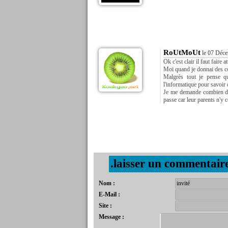
RoUtMoUt
le 07 Déce
Ok c'est clair il faut faire 
Moi quand je donnai des cou
Malgrès tout je pense qu
l'informatique pour savoir 
Je me demande combien de g
passe car leur parents n'y 
.laisser un commentair
Nom :
E-Mail :
Site :
Message :