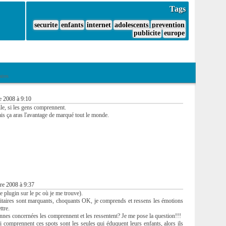
Tags
securite
enfants
internet
adolescents
prevention
publicite
europe
ires
 2008 à 9:10
le, si les gens comprennent.
ais ça aras l'avantage de marqué tout le monde.
e 2008 à 9:37
le plugin sur le pc où je me trouve).
citaires sont marquants, choquants OK, je comprends et ressens les émotions
ttre.
nes concernées les comprennent et les ressentent? Je me pose la question!!!
i comprennent ces spots sont les seules qui éduquent leurs enfants, alors ils