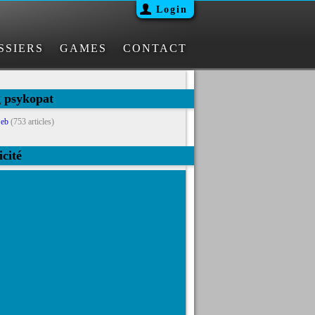
Login
SSIERS
GAMES
CONTACT
g psykopat
eb
(753 articles)
icité