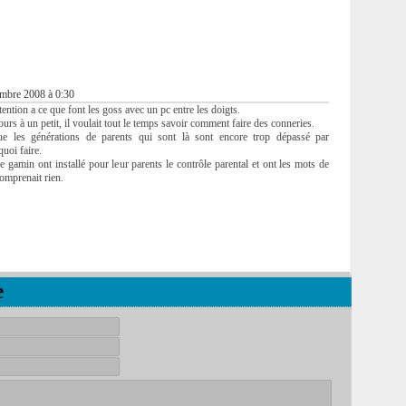
mbre 2008 à 0:30
attention a ce que font les goss avec un pc entre les doigts.
rs à un petit, il voulait tout le temps savoir comment faire des conneries.
e les générations de parents qui sont là sont encore trop dépassé par
quoi faire.
amin ont installé pour leur parents le contrôle parental et ont les mots de
comprenait rien.
e