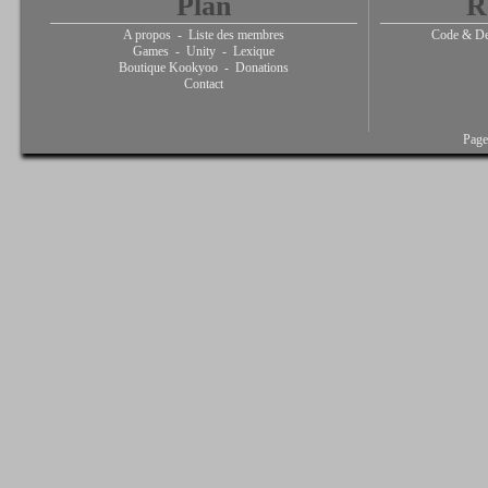
Plan
R
A propos
-
Liste des membres
Code & De
Games
-
Unity
-
Lexique
Boutique Kookyoo
-
Donations
Contact
Page