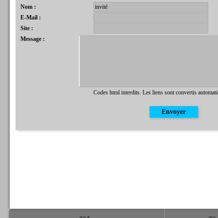
Nom :
E-Mail :
Site :
Message :
Codes html interdits. Les liens sont convertis automat