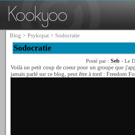
Blog
>
Psykopat
> Sodocratie
Sodocratie
Seb
Posté par :
- Le D
Voilà un petit coup de coeur pour un groupe que j'appr
jamais parlé sur ce blog, peut être à tord : Freedom 