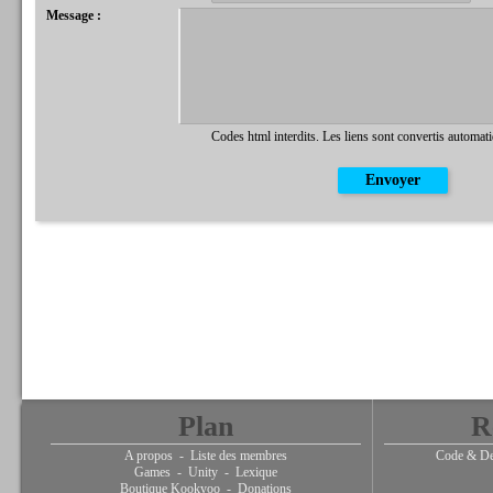
Message :
Codes html interdits. Les liens sont convertis automat
Plan
R
A propos
-
Liste des membres
Code & De
Games
-
Unity
-
Lexique
Boutique Kookyoo
-
Donations