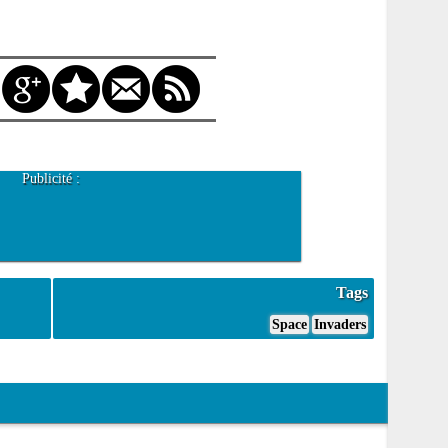
Publicité :
Tags
Space
Invaders