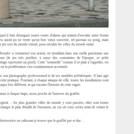
uel il faut dézinguer toutes sortes d'aliens qui tentent d'envahir notre bonne
 jeu aurait pu ne rester qu'un bon vieux souvenir, tel pacman ou pong, mais
 le jeu sort du monde virtuel, pour envahir les villes du monde entier.
Invader
a commencé son action, en installant dans une ruelle parisienne une
s (le jeu très pixélisé, à cause des contraintes de l'époque, se prête
lage représente un pixel). Cette "sentinelle" comme il se plait à l'appeller, est
 où la prolifération s'est soudainement accentuée.
e son photographe professionnel et de ses modèles préfabriqués. Il faut agir
cette pratique. Pourtant, à chaque attaque de ville, toutes les installations sont
ue fois différent, et qui raconte l'histoire de cette vague.
nture à chaque étape, assez proche de l'univers du graffiti.
ok ... les plus grandes villes du monde y sont passées, elles sont toutes
charger le plan détaillé de l'invasion, au cas où vous seriez tenté de refaire le
ructrice ou salissant je trouve que le graffiti pur et dur ...