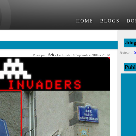
HOME
BLOGS
DO
.blo
Auteur :
S
Seb
Posté par :
- Le Lundi 18 Septembre 2006 à 23:28
Publ