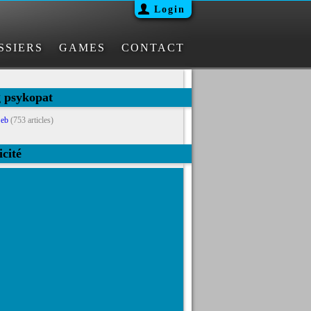
Login
SSIERS
GAMES
CONTACT
g psykopat
eb
(753 articles)
icité