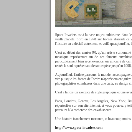
Space Invaders est à la base un jeu cultissime, dans leq
vieille planète. Sorti en 1978 sur bornes d'arcade ce
l'histoire en a décidé autrement, et voilà qu'aujourd'hu,
C'est au début des années 90, qu'un artiste surnommé
mosaïque représentant un de ces fameux envahisseur
particulièrement bien à cet exercice, où un carré de carre
restée le seul représentant de son espèce jusqu'en 1998,
Aujourd'hui, l'artiste parcours le monde, accompagné d
vite puisque les forces de l'ordre n'apprécieraient guère 
photographiées et indexées dans une carte, au design chaq
C'est à la fois un exercice de style graphique et une ave
Paris, Londres, Geneve, Los Angeles, New York, Bangk
répertoriées sur son site internet, et vous pourrez y télé
parcours à la recherche des envahisseurs.
Une histoire franchement marrante, et beaucoup moins dest
http://www.space-invaders.com