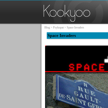
Blog
>
Psykopat
> Space Invaders
Space Invaders