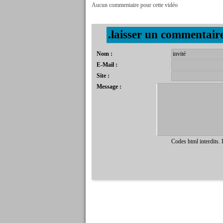
Aucun commentaire pour cette vidéo
.laisser un commentair
Nom :
E-Mail :
Site :
Message :
Codes html interdits.