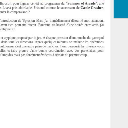
 Microsoft pour figurer cet été au programme du "
Summer of Arcade
", une
XBox Live à prix abordable. Présenté comme le successeur de
Castle Crasher
,
onter la comparaison ?
 d'introduction de 'Splosion Man, j'ai immédiatement détourné mon attention.
vait rien pour me retenir. Pourtant, au hasard d'une soirée entre amis j'ai
ultijoueur !
 et atypique proposé par le jeu. A chaque pression d'une touche du gamepad
é) dans tous les directions. Après quelques minutes on maîtrise les opérations
 multijoueur c'est une autre paire de manches. Pour parcourir les niveaux vous
lles et faire preuve d'une bonne coordination avec vos partenaires pour
 limpides mais pas forcément évidents à réussir du premier coup.