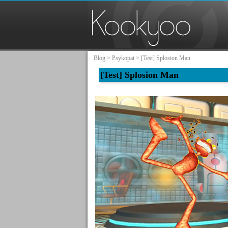
Blog
>
Psykopat
> [Test] Splosion Man
[Test] Splosion Man