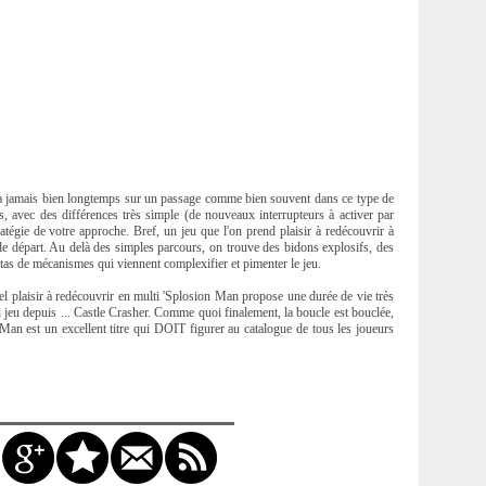
uera jamais bien longtemps sur un passage comme bien souvent dans ce type de
s, avec des différences très simple (de nouveaux interrupteurs à activer par
ratégie de votre approche. Bref, un jeu que l'on prend plaisir à redécouvrir à
de départ. Au delà des simples parcours, on trouve des bidons explosifs, des
n tas de mécanismes qui viennent complexifier et pimenter le jeu.
l plaisir à redécouvrir en multi 'Splosion Man propose une durée de vie très
un jeu depuis ... Castle Crasher. Comme quoi finalement, la boucle est bouclée,
n Man est un excellent titre qui DOIT figurer au catalogue de tous les joueurs