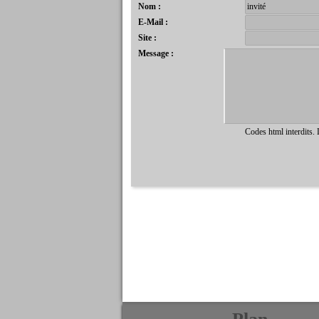
Nom :
E-Mail :
Site :
Message :
Codes html interdits.