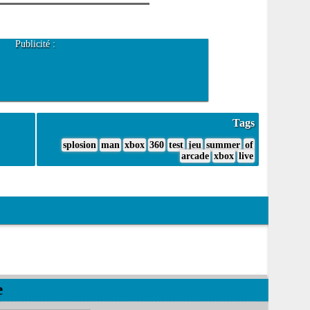
Publicité :
Tags
splosion
man
xbox
360
test
jeu
summer
of
arcade
xbox
live
e