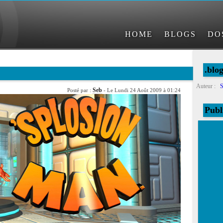
HOME
BLOGS
DO
.blo
Auteur :
S
Seb
Posté par :
- Le Lundi 24 Août 2009 à 01:24
Publ