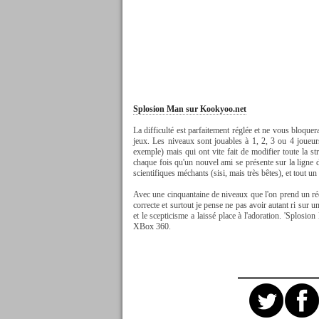
Splosion Man sur Kookyoo.net
La difficulté est parfaitement réglée et ne vous bloq
jeux. Les niveaux sont jouables à 1, 2, 3 ou 4 joueur
exemple) mais qui ont vite fait de modifier toute la st
chaque fois qu'un nouvel ami se présente sur la ligne 
scientifiques méchants (sisi, mais très bêtes), et tout u
Avec une cinquantaine de niveaux que l'on prend un rée
correcte et surtout je pense ne pas avoir autant ri sur 
et le scepticisme a laissé place à l'adoration. 'Splosio
XBox 360.