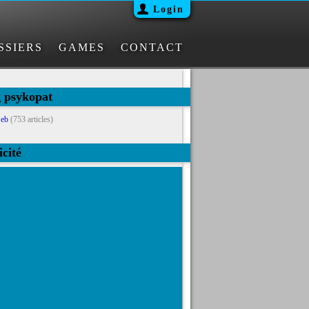
Login
SSIERS
GAMES
CONTACT
g psykopat
eb
(753 articles)
icité