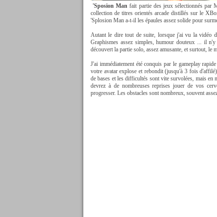
'Sposion Man
fait partie des jeux sélectionnés par
collection de titres orientés arcade distillés sur le 
'Splosion Man a-t-il les épaules assez solide pour surm
Autant le dire tout de suite, lorsque j'ai vu la vidéo
Graphismes assez simples, humour douteux ... il n'y a
découvert la partie solo, assez amusante, et surtout, le m
J'ai immédiatement été conquis par le gameplay rapide
votre avatar explose et rebondit (jusqu'à 3 fois d'affil
de bases et les difficultés sont vite survolées, mais en
devrez à de nombreuses reprises jouer de vos cerve
progresser. Les obstacles sont nombreux, souvent assez