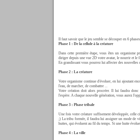
Il faut savoir que le jeu semble se découper en 6 phases
Phase 1 : De la cellule à la créature
Dans cette première étape, vous êtes un organisme pri
diriger depuis une vue 2D votre avatar, le nourrir et le f
En grandissant vous pourrez lui affecter des nouvelles c
Phase 2 : La créature
Votre organisme continue d'évoluer, en lui ajoutant en
l'eau, de marcher, de combattre ...
Votre création doit alors procréer. Il lui faudra donc
l'espère. A chaque nouvelle génération, vous aurez l'opp
Phase 3 : Phase tribale
Une fois votre créature suffisement développée, celle ci 
;) La tribu formée, il faudra lui assigner un mode de vi
huttes, qui évoluent au fil du temps. Si une hutte évolue 
Phase 4 : La ville