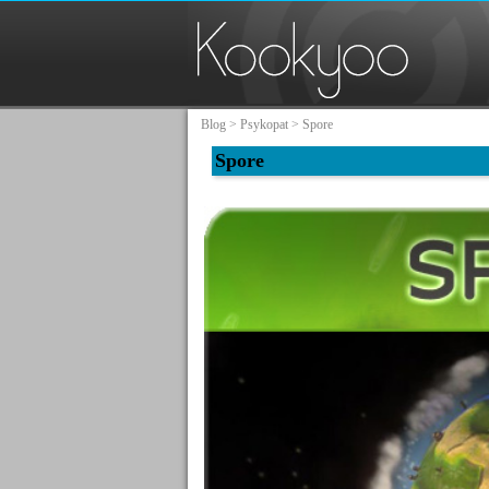
Blog
>
Psykopat
> Spore
Spore