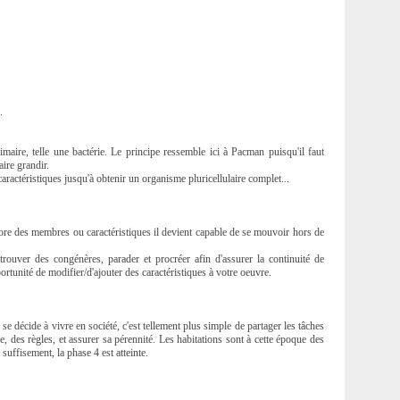
.
maire, telle une bactérie. Le principe ressemble ici à Pacman puisqu'il faut
aire grandir.
aractéristiques jusqu'à obtenir un organisme pluricellulaire complet...
core des membres ou caractéristiques il devient capable de se mouvoir hors de
 trouver des congénères, parader et procréer afin d'assurer la continuité de
ortunité de modifier/d'ajouter des caractéristiques à votre oeuvre.
se décide à vivre en société, c'est tellement plus simple de partager les tâches
e, des règles, et assurer sa pérennité. Les habitations sont à cette époque des
suffisement, la phase 4 est atteinte.