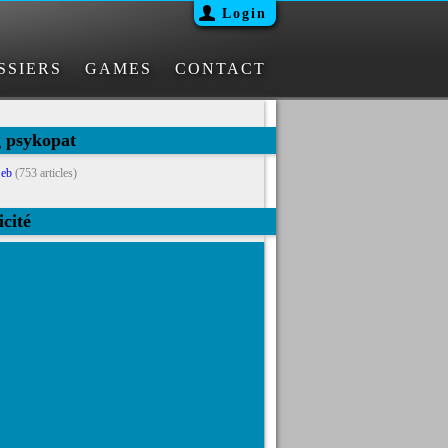
Login
SSIERS
GAMES
CONTACT
g psykopat
eb
(753 articles)
icité