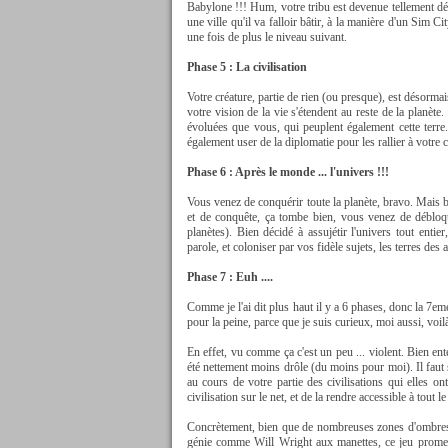
Babylone !!! Hum, votre tribu est devenue tellement dé
une ville qu'il va falloir bâtir, à la manière d'un Sim C
une fois de plus le niveau suivant.
Phase 5 : La civilisation
Votre créature, partie de rien (ou presque), est désorm
votre vision de la vie s'étendent au reste de la planèt
évoluées que vous, qui peuplent également cette terre
également user de la diplomatie pour les rallier à votre cau
Phase 6 : Après le monde ... l'univers !!!
Vous venez de conquérir toute la planète, bravo. Mais bie
et de conquête, ça tombe bien, vous venez de débloqu
planètes). Bien décidé à assujétir l'univers tout entie
parole, et coloniser par vos fidèle sujets, les terres des
Phase 7 : Euh ....
Comme je l'ai dit plus haut il y a 6 phases, donc la 7em
pour la peine, parce que je suis curieux, moi aussi, voilà
En effet, vu comme ça c'est un peu ... violent. Bien ent
été nettement moins drôle (du moins pour moi). Il faut 
au cours de votre partie des civilisations qui elles on
civilisation sur le net, et de la rendre accessible à tout 
Concrètement, bien que de nombreuses zones d'ombres 
génie comme Will Wright aux manettes, ce jeu promet 