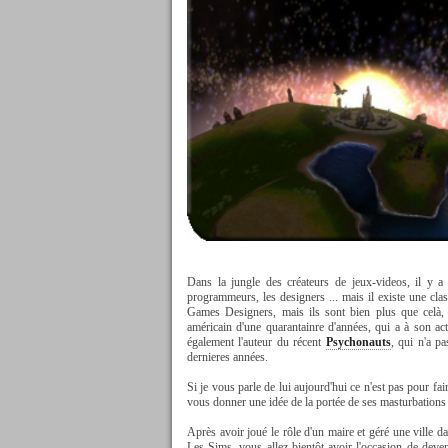
Dans la jungle des créateurs de jeux-videos, il y a 
programmeurs, les designers ... mais il existe une cl
Games Designers, mais ils sont bien plus que celà,
américain d'une quarantainre d'années, qui a à son ac
également l'auteur du récent
Psychonauts
, qui n'a p
dernieres années.
Si je vous parle de lui aujourd'hui ce n'est pas pour fa
vous donner une idée de la portée de ses masturbations
Après avoir joué le rôle d'un maire et géré une ville d
Les Sims, vous allez bientôt avoir l'occasion de deven