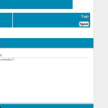
Tags
Spore
ire
49
s bestioles!!!
e