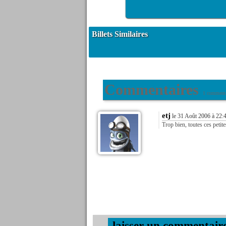
Billets Similaires
Commentaires
1 commenta
etj
le 31 Août 2006 à 22:
Trop bien, toutes ces petite
.laisser un commentair