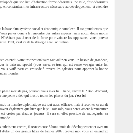
veloppée que son lieu d'habitation forme désormais une ville, c'est désormais
ity, en construisant les infrastructure nécessaire au développement, et atteindre
ais la base d'un système social et économique complexe. Il est grand temps que
e. Vous partez donc à la rencontre des autres espèces, sans aucun doute moins
. N'hésitant pas à user de la force pour vaincre les opposants, vous pouvez
se. Bref, c'est ici de la stratégie à la Civilisation.
n entendu votre instinct totalitaire fait jaillir en vous un besoin de grandeur,
er le vaisseau spacial (vous savez ce truc qui est censé voyager entre les
r, vous voilà parti en croisade à travers les galaxies pour apporter la bonne
 autres mondes.
e phase n'existe pas, pourtant vous avez lu ... héhé, encore là ? Bon, d'accord,
 une petite vidéo qui illustre toutes les phases du jeu:
c'est ici
.
endu la manière diplomatique est tout aussi efficace, mais à raconter ça aurait
savoir également que bien que le jeu soit solo, vous serez amené à rencontrer
t été créées par d'autres joueurs. Il sera en effet possible de sauvegarder sa
le monde.
subsistent encore, il reste encore 8 bons mois de développement et avec un
d'être un des grands titres de l'année 2007, croyez moi vous en entendrez