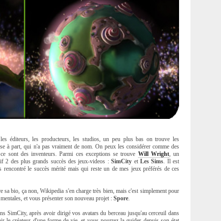
les éditeurs, les producteurs, les studios, un peu plus bas on trouve les
asse à part, qui n'a pas vraiment de nom. On peux les considérer comme des
 ce sont des inventeurs. Parmi ces exceptions se trouve
Will Wright
, un
tif 2 des plus grands succès des jeux-videos :
SimCity
et
Les Sims
. Il est
as rencontré le succès mérité mais qui reste un de mes jeux préférés de ces
ire sa bio, ça non, Wikipedia s'en charge très bien, mais c'est simplement pour
 mentales, et vous présenter son nouveau projet :
Spore
.
ans SimCity, après avoir dirigé vos avatars du berceau jusqu'au cerceuil dans
ir le créateur d'une forme de vie, et vous pourrez la guider depuis son état