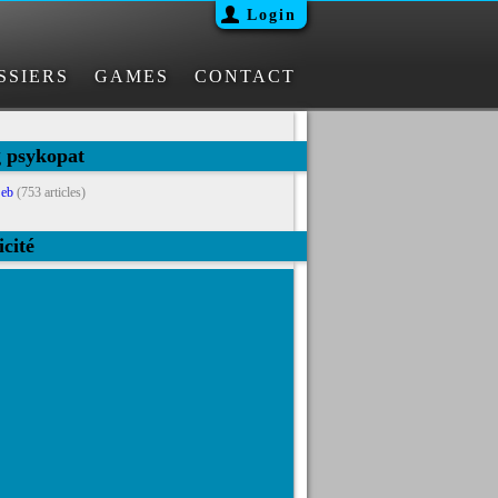
Login
SSIERS
GAMES
CONTACT
g psykopat
eb
(753 articles)
icité