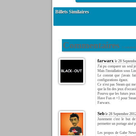
Billets Similaires
Commentaires
2 commenta
farwarx
le 28 Septembr
J'ai pu comparer un seul je
Mais l'installation sous Li
Le constat que j'avais fa
configurations égaux.
Ce n'est pas Steam qui me 
que la fin des jeux d'occasi
Pourvu que les futurs jeux
Have Fun et +1 pour Stea
Farwarx.
Seb
le 28 Septembre 2012
Justement c'est le but d
permettre un portage aisé po
Les propos de Gabe Newel