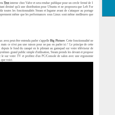
beta
Test
interne chez Valve et sera rendue publique pour un cercle fermé de 1
urtant destiné qu'à une distribution pour Ubuntu et ne proposera que Left For
lir toutes les fonctionnalités Steam et Ingame avant de s'attaquer au portage
 apprennent même que les performances sous Linux sont même meilleures que
s avez peut-être entendu parler s'appelle
Big Picture
. Cette fonctionnalité ne
ais ce n'est pas une raison pour ne pas en parler ici ! Le principe de cette
PC depuis le fond du canapé en le pilotant au gamepad sur votre téléviseur de
ystèmes grand public simple d'utilisation, Steam prends les devant et propose
ez le sur votre TV et profitez d'un PC/Console de salon avec une ergonomie
n que voici.