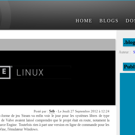
HOME
BLOGS
DO
.blo
Auteur :
S
Publ
Seb
Posté par :
- Le Jeudi 27 Septembre 2012 à 12:24
e-forme de jeu Steam va enfin voir le jour pour les systèmes libres de type
e Valve avaient laissé comprendre que le projet était en route, notament la
urce Engine. Toutefois rien à part une version en ligne de commande pour les
e Wine, l'émulateur Windows.