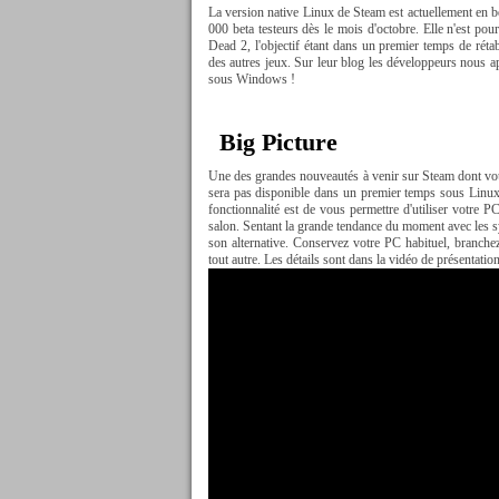
La version native Linux de Steam est actuellement en 
000 beta testeurs dès le mois d'octobre. Elle n'est po
Dead 2, l'objectif étant dans un premier temps de rétab
des autres jeux. Sur leur blog les développeurs nous
sous Windows !
Big Picture
Une des grandes nouveautés à venir sur Steam dont vou
sera pas disponible dans un premier temps sous Linux m
fonctionnalité est de vous permettre d'utiliser votre 
salon. Sentant la grande tendance du moment avec les s
son alternative. Conservez votre PC habituel, branch
tout autre. Les détails sont dans la vidéo de présentatio