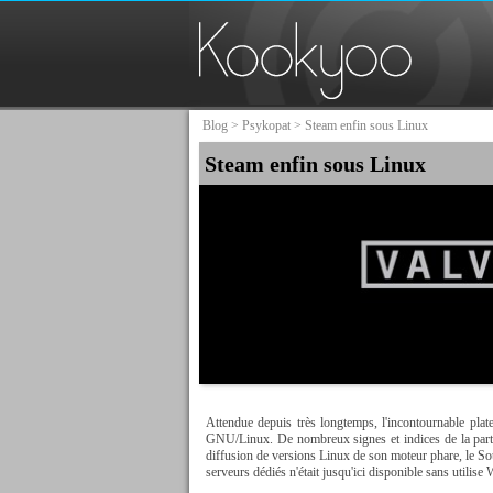
Blog
>
Psykopat
> Steam enfin sous Linux
Steam enfin sous Linux
Attendue depuis très longtemps, l'incontournable plat
GNU/Linux. De nombreux signes et indices de la part d
diffusion de versions Linux de son moteur phare, le So
serveurs dédiés n'était jusqu'ici disponible sans utilis