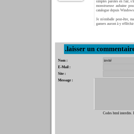
simples paroles en l'air, s
monstrueuse aubaine pou
catalogue depuis Windows
Je m'emballe peut-être, m
gamers auront à y réfléchi
.laisser un commentair
Nom :
E-Mail :
Site :
Message :
Codes html interdits.