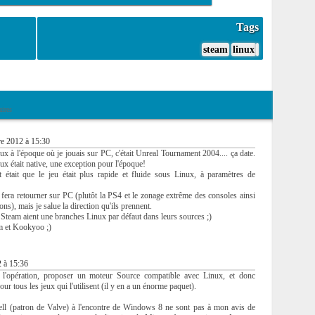
Tags
steam
linux
ires
e 2012 à 15:30
ux à l'époque où je jouais sur PC, c'était Unreal Tournament 2004.... ça date.
nux était native, une exception pour l'époque!
it était que le jeu était plus rapide et fluide sous Linux, à paramètres de
fera retourner sur PC (plutôt la PS4 et le zonage extrême des consoles ainsi
ons), mais je salue la direction qu'ils prennent.
 Steam aient une branches Linux par défaut dans leurs sources ;)
m et Kookyoo ;)
 à 15:36
e l'opération, proposer un moteur Source compatible avec Linux, et donc
ur tous les jeux qui l'utilisent (il y en a un énorme paquet).
l (patron de Valve) à l'encontre de Windows 8 ne sont pas à mon avis de