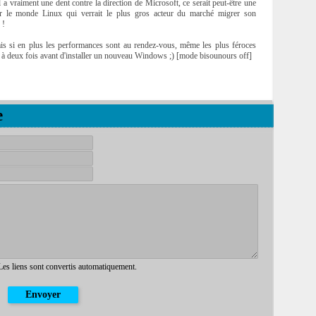
'il a vraiment une dent contre la direction de Microsoft, ce serait peut-être une
r le monde Linux qui verrait le plus gros acteur du marché migrer son
 !
ais si en plus les performances sont au rendez-vous, même les plus féroces
r à deux fois avant d'installer un nouveau Windows ;) [mode bisounours off]
e
 Les liens sont convertis automatiquement.