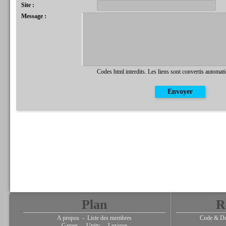
Site :
Message :
Codes html interdits. Les liens sont convertis automat
Plan
R
A propos
-
Liste des membres
Code & De
Games
-
Unity
-
Lexique