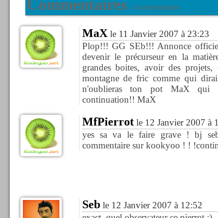
Commentaires
4 commentaires
MaX
le 11 Janvier 2007 à 23:23
Plop!!! GG SEb!!! Annonce officiell
devenir le précurseur en la matièr
grandes boites, avoir des projets,
montagne de fric comme qui dirait 
n'oublieras ton pot MaX qui 
continuation!! MaX
MfPierrot
le 12 Janvier 2007 à 
yes sa va le faire grave ! bj se
commentaire sur kookyoo ! ! !continu
Seb
le 12 Janvier 2007 à 12:52
exact, quel observateur ce pierrot :)