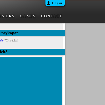
Login
SSIERS
GAMES
CONTACT
g psykopat
eb
(753 articles)
icité