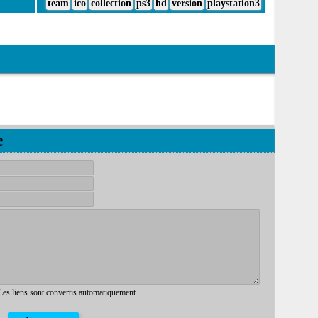
team
ico
collection
ps3
hd
version
playstation3
e
 Les liens sont convertis automatiquement.