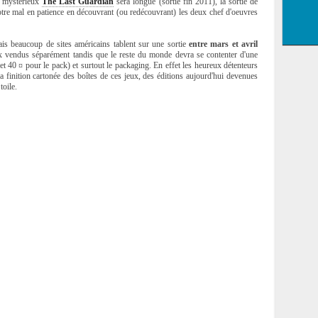
u mystérieux
The Last Guardian
sera longue (sortie fin 2011), la sortie de
tre mal en patience en découvrant (ou redécouvrant) les deux chef d'oeuvres
s beaucoup de sites américains tablent sur une sortie
entre mars et avril
ux vendus séparément tandis que le reste du monde devra se contenter d'une
0 et 40 ¤ pour le pack) et surtout le packaging. En effet les heureux détenteurs
a finition cartonée des boîtes de ces jeux, des éditions aujourd'hui devenues
toile.