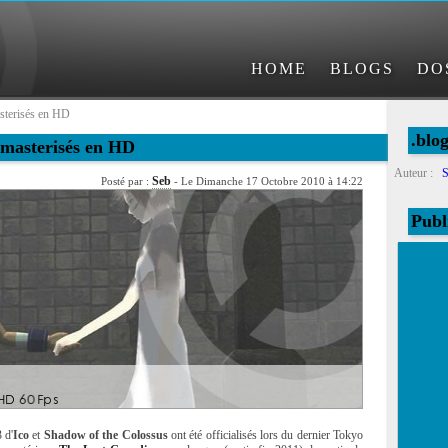
HOME
BLOGS
DO
sterisés en HD
.blo
emasterisés en HD
Auteur :
S
Seb
Posté par :
- Le Dimanche 17 Octobre 2010 à 14:22
Publ
 d'
Ico
et
Shadow of the Colossus
ont été officialisés lors du dernier Tokyo