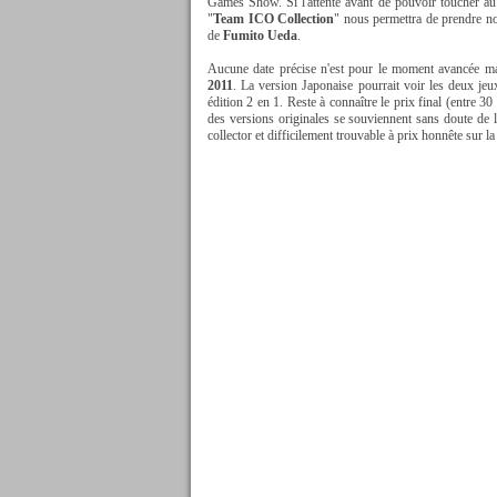
Games Show. Si l'attente avant de pouvoir toucher a
"
Team ICO Collection
" nous permettra de prendre no
de
Fumito Ueda
.
Aucune date précise n'est pour le moment avancée mai
2011
. La version Japonaise pourrait voir les deux je
édition 2 en 1. Reste à connaître le prix final (entre 3
des versions originales se souviennent sans doute de l
collector et difficilement trouvable à prix honnête sur la 