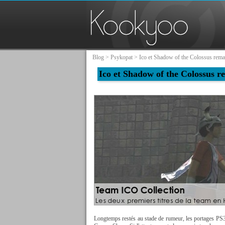
Blog
>
Psykopat
> Ico et Shadow of the Colossus rema
Ico et Shadow of the Colossus r
Longtemps restés au stade de rumeur, les portages PS3