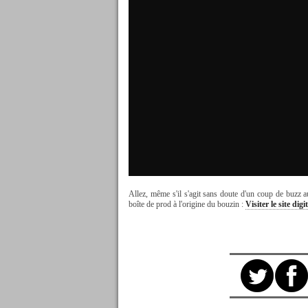
Allez, même s'il s'agit sans doute d'un coup de buzz au
boîte de prod à l'origine du bouzin :
Visiter le site digi