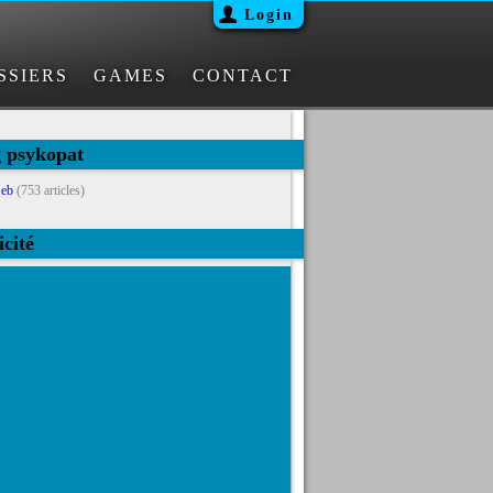
Login
SSIERS
GAMES
CONTACT
g psykopat
eb
(753 articles)
icité