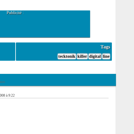
Publicité :
Tags
tecktonik
killer
digital
line
ires
2008 à 9:22