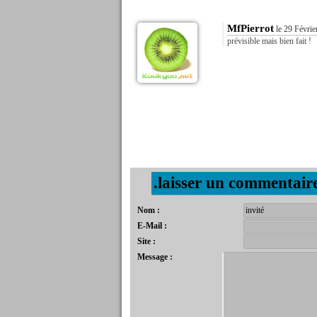
MfPierrot
le 29 Févrie
prévisible mais bien fait !
.laisser un commentair
Nom :
E-Mail :
Site :
Message :