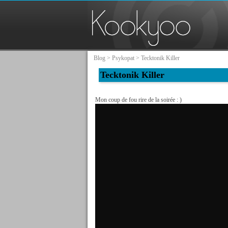
Blog
>
Psykopat
> Tecktonik Killer
Tecktonik Killer
Mon coup de fou rire de la soirée : )