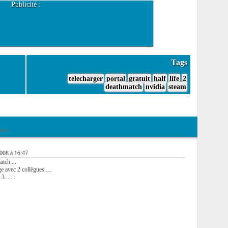
Publicité :
Tags
telecharger
portal
gratuit
half
life
2
deathmatch
nvidia
steam
ires
2008 à 16:47
ch....
 avec 2 collègues.....
 ......