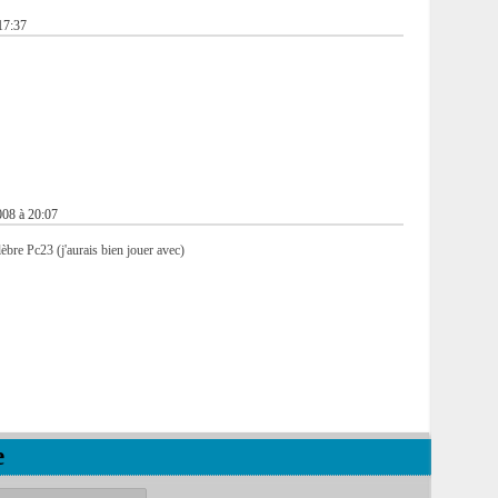
17:37
008 à 20:07
lèbre Pc23 (j'aurais bien jouer avec)
e