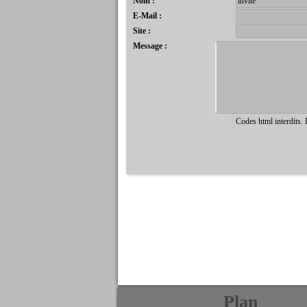
Nom :
E-Mail :
Site :
Message :
Codes html interdits.
Plan