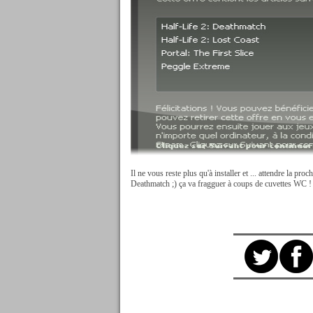
Il ne vous reste plus qu'à installer et ... attendre la pr
Deathmatch ;) ça va fragguer à coups de cuvettes WC !