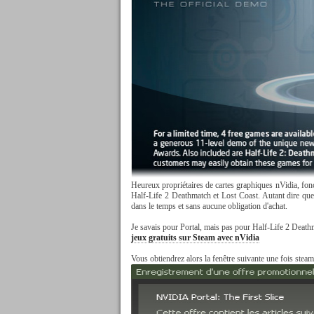
Heureux propriétaires de cartes graphiques nVidia, fon
Half-Life 2 Deathmatch et Lost Coast. Autant dire que 
dans le temps et sans aucune obligation d'achat.
Je savais pour Portal, mais pas pour Half-Life 2 Death
jeux gratuits sur Steam avec nVidia
Vous obtiendrez alors la fenêtre suivante une fois steam 