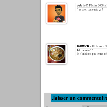
Seb
le 07 Février 2008 à 
;) et si on remettais ça ?
Damien
le 07 Février 2
Tdu aussi ^^ !
Et n'oublions pas le trés cé
.laisser un commentair