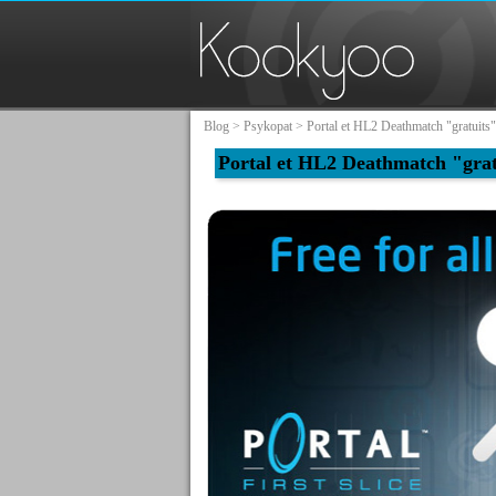
Blog
>
Psykopat
> Portal et HL2 Deathmatch "gratuits"
Portal et HL2 Deathmatch "grat