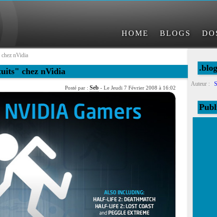
HOME
BLOGS
DO
 chez nVidia
.blo
uits" chez nVidia
Auteur :
S
Seb
Posté par :
- Le Jeudi 7 Février 2008 à 16:02
Publ