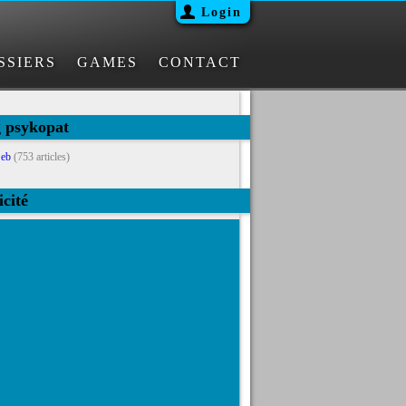
Login
SSIERS
GAMES
CONTACT
g psykopat
eb
(753 articles)
icité