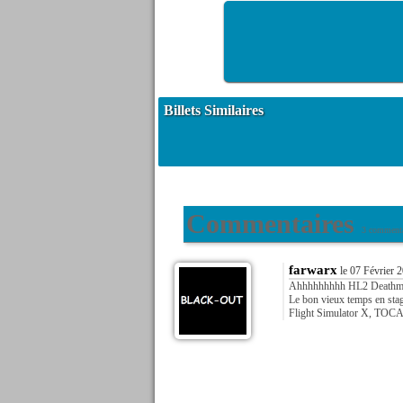
Billets Similaires
Commentaires
3 commenta
farwarx
le 07 Février 
Ahhhhhhhhh HL2 Deathmat
Le bon vieux temps en stage
Flight Simulator X, TOCA 3