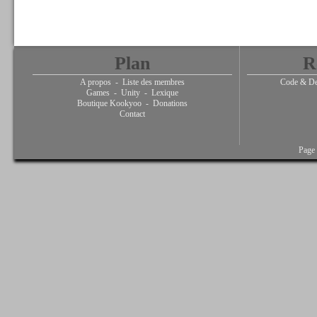
Plan
R
A propos
-
Liste des membres
Code & De
Games
-
Unity
-
Lexique
Boutique Kookyoo
-
Donations
Contact
Page 