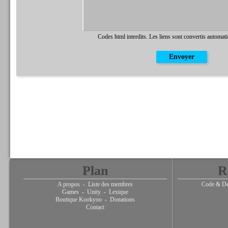
Codes html interdits. Les liens sont convertis automat
Plan
R
A propos
-
Liste des membres
Code & De
Games
-
Unity
-
Lexique
Boutique Kookyoo
-
Donations
Contact