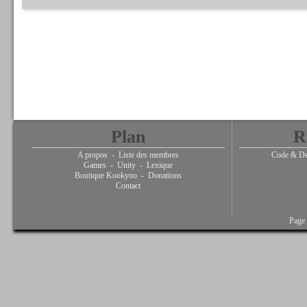
Plan
R
A propos
-
Liste des membres
Code & De
Games
-
Unity
-
Lexique
Boutique Kookyoo
-
Donations
Contact
Page 