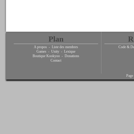
Plan
R
A propos
-
Liste des membres
Code & De
Games
-
Unity
-
Lexique
Boutique Kookyoo
-
Donations
Contact
Page 