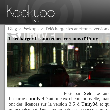
Blog
>
Psykopat
> Télécharger les anciennes versions
Télécharger les anciennes versions d'Unity
Seb
Posté par :
- Le Lund
La sortie d
unity
4 était une excellente nouvelle, m
ont des licences sur la version 3.5 d
Unity3d
et qui
immédiatement dans l'upgrade de ces licences, il est d