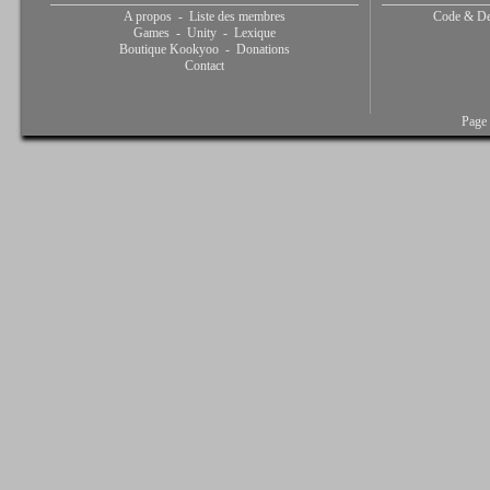
A propos
-
Liste des membres
Code & De
Games
-
Unity
-
Lexique
Boutique Kookyoo
-
Donations
Contact
Page 