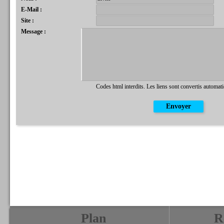
E-Mail :
Site :
Message :
Codes html interdits. Les liens sont convertis automat
Plan
R