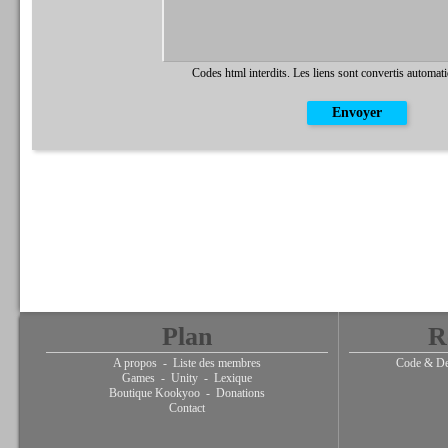
Codes html interdits. Les liens sont convertis automat
Plan
R
A propos
-
Liste des membres
Code & De
Games
-
Unity
-
Lexique
Boutique Kookyoo
-
Donations
Contact