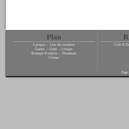
Plan
R
A propos
-
Liste des membres
Code & De
Games
-
Unity
-
Lexique
Boutique Kookyoo
-
Donations
Contact
Page 