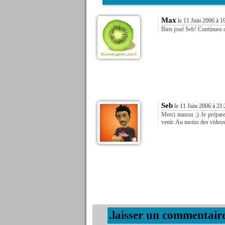
Max
le 11 Juin 2006 à 1
Bien joué Seb! Continues
Seb
le 11 Juin 2006 à 21
Merci maxou ;) Je prépare
venir. Au moins des videos 
.laisser un commentair