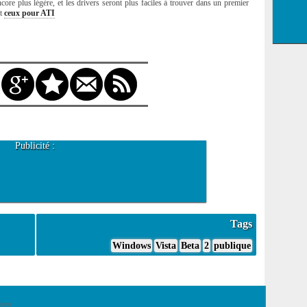
encore plus légère, et les drivers seront plus faciles à trouver dans un premier
t
ceux pour ATI
Publicité :
Tags
Windows
Vista
Beta
2
publique
ires