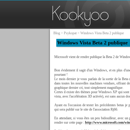
Blog
>
Psykopat
> Windows Vista Beta 2 publique
Windows Vista Beta 2 publique
Microsoft vient de rendre publique la Beta 2 de Windo
Bon évidement il sagit d'un Windows, et en plus d'une
pourtant !
Le mois dernier je vous parlais de la sortie de la Beta 
dans toutes les nouvelles machines vendues, offrant des 
graphique dernier cri, tout simplement magnifique.
Certes il existe des thèmes pour Windows XP qui sont d
vista, avec l'accélération 3D activée), est sans aucun dou
Ayant eu l'occasion de tester les précédentes betas je 
qui sera publié sur le site de l'association Rj66.
En attendant, si vous êtes un peu bidouilleur, avec un 
rendre sur cette page :
http://www.microsoft.com/win