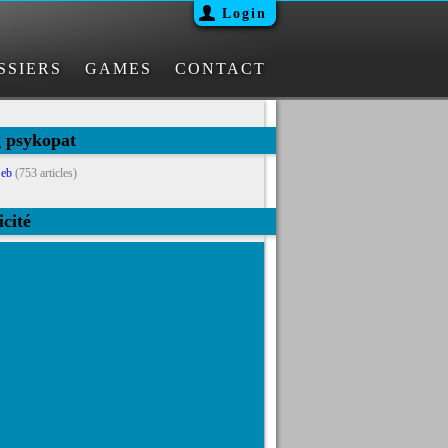
Login
SSIERS
GAMES
CONTACT
g psykopat
eb
(753 articles)
icité