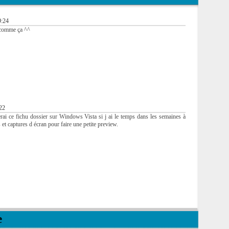
9:24
 comme ça ^^
:22
rai ce fichu dossier sur Windows Vista si j ai le temps dans les semaines à
et captures d écran pour faire une petite preview.
e