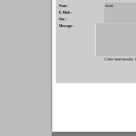
Nom :
E-Mail :
Site :
Message :
Codes html interdits.