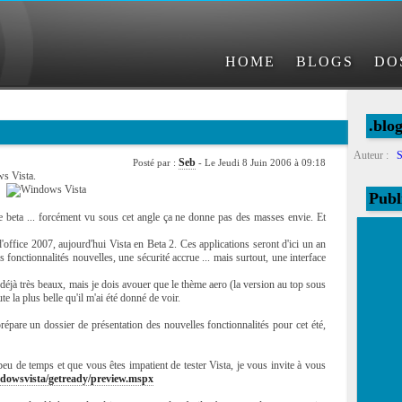
HOME
BLOGS
DO
.blo
Auteur :
S
Seb
Posté par :
- Le Jeudi 8 Juin 2006 à 09:18
ws Vista.
Publ
 beta ... forcément vu sous cet angle ça ne donne pas des masses envie. Et
d'office 2007, aujourd'hui Vista en Beta 2. Ces applications seront d'ici un an
fonctionnalités nouvelles, une sécurité accrue ... mais surtout, une interface
éjà très beaux, mais je dois avouer que le thème aero (la version au top sous
te la plus belle qu'il m'ai été donné de voir.
prépare un dossier de présentation des nouvelles fonctionnalités pour cet été,
peu de temps et que vous êtes impatient de tester Vista, je vous invite à vous
dowsvista/getready/preview.mspx